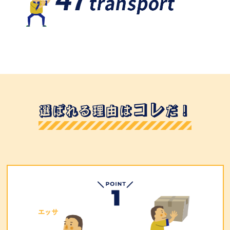
コレ
選ばれる理由は
だ！